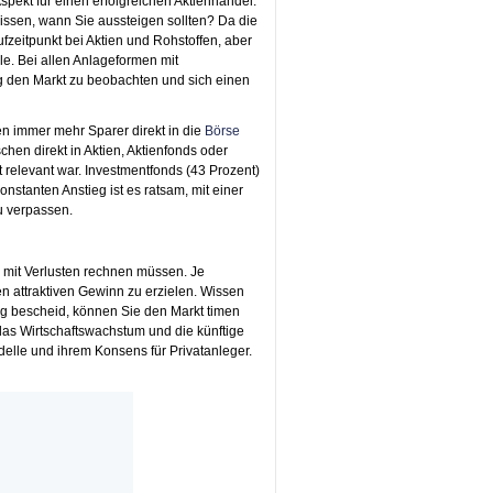
spekt für einen erfolgreichen Aktienhandel.
issen, wann Sie aussteigen sollten? Da die
ufzeitpunkt bei Aktien und Rohstoffen, aber
e. Bei allen Anlageformen mit
g den Markt zu beobachten und sich einen
ren immer mehr Sparer direkt in die
Börse
hen direkt in Aktien, Aktienfonds oder
 relevant war. Investmentfonds (43 Prozent)
nstanten Anstieg ist es ratsam, mit einer
u verpassen.
e mit Verlusten rechnen müssen. Je
en attraktiven Gewinn zu erzielen. Wissen
ng bescheid, können Sie den Markt timen
das Wirtschaftswachstum und die künftige
delle und ihrem Konsens für Privatanleger.