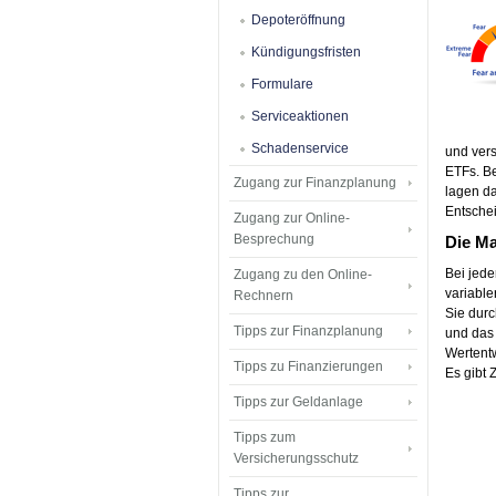
Depoteröffnung
Kündigungsfristen
Formulare
Serviceaktionen
Schadenservice
und vers
ETFs. Be
Zugang zur Finanzplanung
lagen da
Entschei
Zugang zur Online-
Besprechung
Die Ma
Bei jede
Zugang zu den Online-
variable
Rechnern
Sie durc
Tipps zur Finanzplanung
und das 
Wertentw
Tipps zu Finanzierungen
Es gibt 
Tipps zur Geldanlage
Tipps zum
Versicherungsschutz
Tipps zur