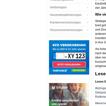
Kaufzeit
Geldanlagen
vier Jah
Wie vi
Haushaltsoptimierungen
Strategi
Krankenversicherungen
breit ge
und Zins
Personenversicherungen
anderen
investie
in Ihre 
Als Anle
nach dem
über meh
Kurssch
vergesse
Lese
Lesen S
Wohngeb
Geldanla
Reifenw
Bildnach