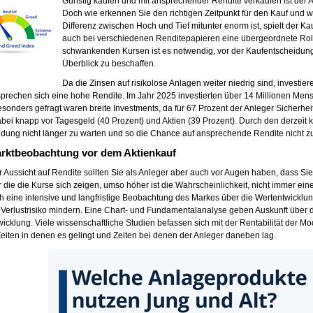
Günstig kaufen und mit ansprechender Rendite verkaufen ist der A
Doch wie erkennen Sie den richtigen Zeitpunkt für den Kauf und w
Differenz zwischen Hoch und Tief mitunter enorm ist, spielt der Ka
auch bei verschiedenen Renditepapieren eine übergeordnete Roll
schwankenden Kursen ist es notwendig, vor der Kaufentscheidun
Überblick zu beschaffen.
Da die Zinsen auf risikolose Anlagen weiter niedrig sind, investie
prechen sich eine hohe Rendite. Im Jahr 2025 investierten über 14 Millionen Mensc
sonders gefragt waren breite Investments, da für 67 Prozent der Anleger Sicherheit
bei knapp vor Tagesgeld (40 Prozent) und Aktien (39 Prozent). Durch den derzeit ko
dung nicht länger zu warten und so die Chance auf ansprechende Rendite nicht z
rktbeobachtung vor dem Aktienkauf
r Aussicht auf Rendite sollten Sie als Anleger aber auch vor Augen haben, dass Si
r die die Kurse sich zeigen, umso höher ist die Wahrscheinlichkeit, nicht immer ein
h eine intensive und langfristige Beobachtung des Markes über die Wertentwicklu
Verlustrisiko mindern. Eine Chart- und Fundamentalanalyse geben Auskunft über 
icklung. Viele wissenschaftliche Studien befassen sich mit der Rentabilität der Mo
Zeiten in denen es gelingt und Zeiten bei denen der Anleger daneben lag.