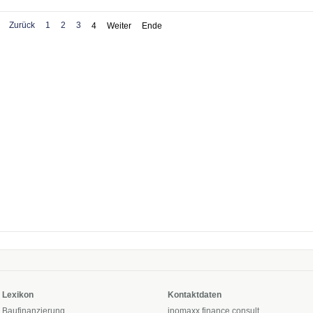
Zurück
1
2
3
4
Weiter
Ende
Lexikon
Kontaktdaten
Baufinanzierung
inomaxx finance consult