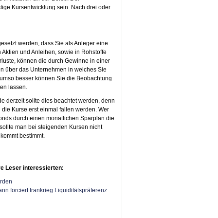
istige Kursentwicklung sein. Nach drei oder
ngesetzt werden, dass Sie als Anleger eine
n Aktien und Anleihen, sowie in Rohstoffe
erluste, können die durch Gewinne in einer
on über das Unternehmen in welches Sie
d, umso besser können Sie die Beobachtung
ten lassen.
de derzeit sollte dies beachtet werden, denn
 die Kurse erst einmal fallen werden. Wer
Fonds durch einen monatlichen Sparplan die
 sollte man bei steigenden Kursen nicht
n kommt bestimmt.
e Leser interessierten:
erden
nn forciert Irankrieg Liquiditätspräferenz