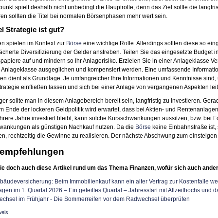
punkt spielt deshalb nicht unbedingt die Hauptrolle, denn das Ziel sollte die langfr
ren sollten die Titel bei normalen Börsenphasen mehr wert sein.
el Strategie ist gut?
en spielen im Kontext zur
Börse
eine wichtige Rolle. Allerdings sollten diese so ei
fächerte Diversifizierung der Gelder anstreben. Teilen Sie das eingesetzte Budget i
papiere auf und mindern so Ihr Anlagerisiko. Erzielen Sie in einer Anlageklasse V
 Anlageklasse ausgeglichen und kompensiert werden. Eine umfassende Informati
ren dient als Grundlage. Je umfangreicher Ihre Informationen und Kenntnisse sin
Strategie einfließen lassen und sich bei einer Anlage von vergangenen Aspekten lei
ger sollte man in diesem Anlagebereich bereit sein, langfristig zu investieren. Gera
 Ende der lockeren Geldpolitik wird erwartet, dass bei Aktien- und Rentenanlagen
rere Jahre investiert bleibt, kann solche Kursschwankungen aussitzen, bzw. bei 
wankungen als günstigen Nachkauf nutzen. Da die
Börse
keine Einbahnstraße ist,
n, rechtzeitig die Gewinne zu realisieren. Der nächste Abschwung zum einsteige
empfehlungen
ie doch auch diese Artikel rund um das Thema Finanzen, wofür sich auch ander
äudeversicherung: Beim Immobilienkauf kann ein alter Vertrag zur Kostenfalle w
gen im 1. Quartal 2026 – Ein geteiltes Quartal – Jahresstart mit Allzeithochs und da
echsel im Frühjahr - Die Sommerreifen vor dem Radwechsel überprüfen
weis