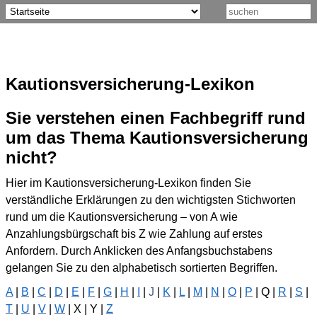
Kautionsversicherung-Lexikon
Sie verstehen einen Fachbegriff rund
um das Thema Kautionsversicherung
nicht?
Hier im Kautionsversicherung-Lexikon finden Sie
verständliche Erklärungen zu den wichtigsten Stichworten
rund um die Kautionsversicherung – von A wie
Anzahlungsbürgschaft bis Z wie Zahlung auf erstes
Anfordern. Durch Anklicken des Anfangsbuchstabens
gelangen Sie zu den alphabetisch sortierten Begriffen.
A
|
B
|
C
|
D
|
E
|
F
|
G
|
H
|
I
|
J
|
K
|
L
|
M
|
N
|
O
|
P
| Q |
R
|
S
|
T
|
U
|
V
|
W
| X | Y |
Z