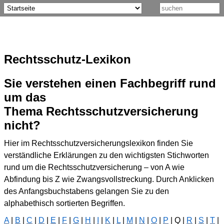
Rechtsschutz-Lexikon
Sie verstehen einen Fachbegriff rund
um das
Thema Rechtsschutzversicherung
nicht?
Hier im Rechtsschutzversicherungslexikon finden Sie
verständliche Erklärungen zu den wichtigsten Stichworten
rund um die Rechtsschutzversicherung – von A wie
Abfindung bis Z wie Zwangsvollstreckung. Durch Anklicken
des Anfangsbuchstabens gelangen Sie zu den
alphabethisch sortierten Begriffen.
A
|
B
|
C
|
D
|
E
|
F
|
G
|
H
|
I
|
K
|
L
|
M
|
N
|
O
|
P
| Q |
R
|
S
|
T
|