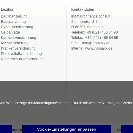
Lexikon
Kontaktdaten
Baufinanzierung
inomaxx finance consult
Bausparvertrag
Spinnereistr. 3-7
Cyber-Versicherung
D-68307 Mannheim
Geldanlage
Telefon: +49 (621) 460 84 90
Kautionsversicherung
Telefax:
+49 (621) 460 84 99
Kfz-Versicherung
Email:
info@inomaxx.de
Krankenversicherung
Internet:
www.inomaxx.de
Photovoltaikversicherung
Rechtsschutzversicherung
von Websitezugriffen/Marketingmaßnahmen. Durch die weitere Nutzung der Websi
Cookie-Einstellungen anpassen
mer (Haftungsausschluss)
Datenschutzerklärung
Erstinformation
Bildnachwe