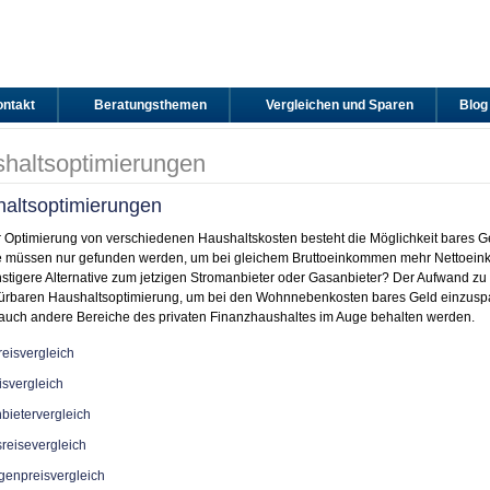
ntakt
Beratungsthemen
Vergleichen und Sparen
Blog
haltsoptimierungen
altsoptimierungen
r Optimierung von verschiedenen Haushaltskosten besteht die Möglichkeit bares Ge
sie müssen nur gefunden werden, um bei gleichem Bruttoeinkommen mehr Nettoein
stigere Alternative zum jetzigen Stromanbieter oder Gasanbieter? Der Aufwand zu v
pürbaren Haushaltsoptimierung, um bei den Wohnnebenkosten bares Geld einzuspa
auch andere Bereiche des privaten Finanzhaushaltes im Auge behalten werden.
eisvergleich
svergleich
bietervergleich
reisevergleich
genpreisvergleich