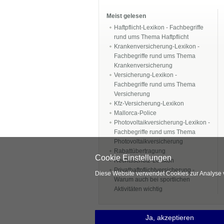
Meist gelesen
Haftpflicht-Lexikon - Fachbegriffe
rund ums Thema Haftpflicht
Krankenversicherung-Lexikon -
Fachbegriffe rund ums Thema
Krankenversicherung
Versicherung-Lexikon -
Fachbegriffe rund ums Thema
Versicherung
Kfz-Versicherung-Lexikon
Mallorca-Police
Photovoltaikversicherung-Lexikon -
Fachbegriffe rund ums Thema
Photovoltaikversicherung
Rabattübertragung
Cookie Einstellungen
Rechtsschutz-Lexikon
Privathaftpflichtversicherung -
Diese Website verwendet Cookies zur Analyse 
Warum auch bei sportlichen
Aktivitäten wichtig
Ja, akzeptieren
Impressum
Disclai