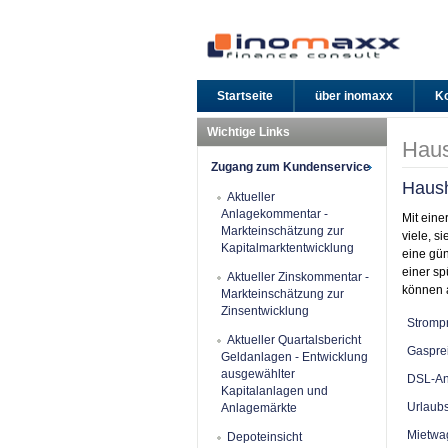
Startseite
über inomaxx
Ko
Wichtige Links
Haus
Zugang zum Kundenservice
Haush
Aktueller
Anlagekommentar -
Mit eine
Markteinschätzung zur
viele, 
Kapitalmarktentwicklung
eine gün
einer s
Aktueller Zinskommentar -
können 
Markteinschätzung zur
Zinsentwicklung
Strompr
Aktueller Quartalsbericht
Gasprei
Geldanlagen - Entwicklung
ausgewählter
DSL-An
Kapitalanlagen und
Urlaubs
Anlagemärkte
Mietwa
Depoteinsicht