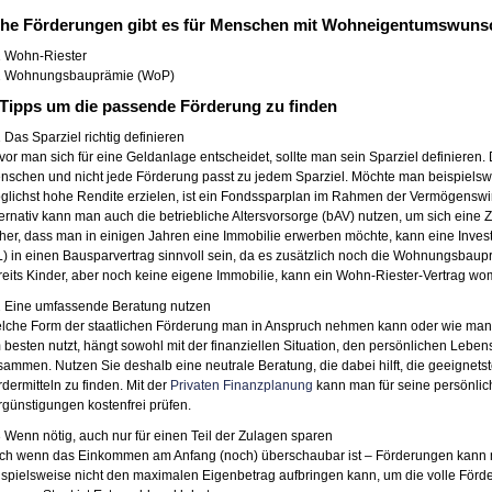
che Förderungen gibt es für Menschen mit Wohneigentumswun
1 Wohn-Riester
2 Wohnungsbauprämie (WoP)
 Tipps um die passende Förderung zu finden
 Das Sparziel richtig definieren
vor man sich für eine Geldanlage entscheidet, sollte man sein Sparziel definieren
nschen und nicht jede Förderung passt zu jedem Sparziel. Möchte man beispielswe
glichst hohe Rendite erzielen, ist ein Fondssparplan im Rahmen der Vermögenswi
ternativ kann man auch die betriebliche Altersvorsorge (bAV) nutzen, um sich eine 
cher, dass man in einigen Jahren eine Immobilie erwerben möchte, kann eine Inve
L) in einen Bausparvertrag sinnvoll sein, da es zusätzlich noch die Wohnungsbaup
reits Kinder, aber noch keine eigene Immobilie, kann ein Wohn-Riester-Vertrag w
2 Eine umfassende Beratung nutzen
lche Form der staatlichen Förderung man in Anspruch nehmen kann oder wie man 
 besten nutzt, hängt sowohl mit der finanziellen Situation, den persönlichen Leb
sammen. Nutzen Sie deshalb eine neutrale Beratung, die dabei hilft, die geeignet
rdermitteln zu finden. Mit der
Privaten Finanzplanung
kann man für seine persönlic
rgünstigungen kostenfrei prüfen.
3 Wenn nötig, auch nur für einen Teil der Zulagen sparen
ch wenn das Einkommen am Anfang (noch) überschaubar ist – Förderungen kann
ispielsweise nicht den maximalen Eigenbetrag aufbringen kann, um die volle För