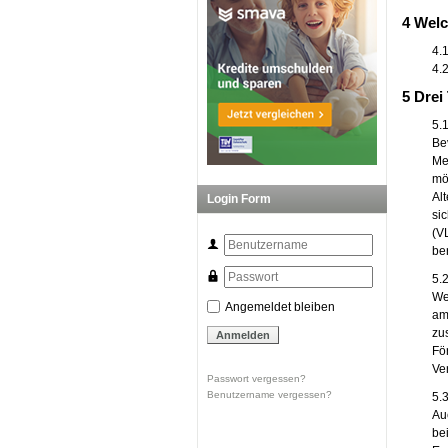
4 Wel
4.
4.
5 Drei
5.1
Be
Me
mö
Al
Login Form
si
(V
be
5.
We
Angemeldet bleiben
am
zu
Fö
Ve
Passwort vergessen?
Benutzername vergessen?
5.
Au
be