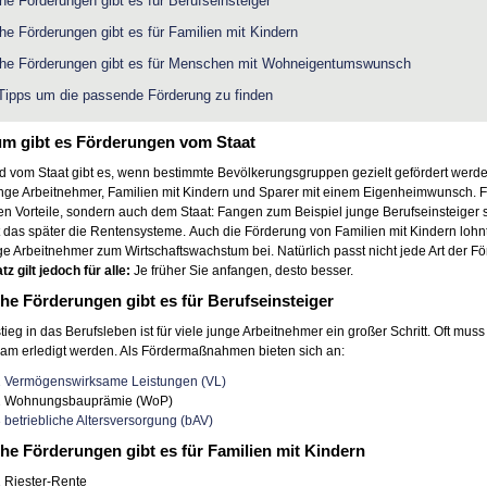
he Förderungen gibt es für Berufseinsteiger
he Förderungen gibt es für Familien mit Kindern
he Förderungen gibt es für Menschen mit Wohneigentumswunsch
 Tipps um die passende Förderung zu finden
um gibt es Förderungen vom Staat
d vom Staat gibt es, wenn bestimmte Bevölkerungsgruppen gezielt gefördert werd
nge Arbeitnehmer, Familien mit Kindern und Sparer mit einem Eigenheimwunsch. F
 Vorteile, sondern auch dem Staat: Fangen zum Beispiel junge Berufseinsteiger sch
t das später die Rentensysteme. Auch die Förderung von Familien mit Kindern lohnt s
ge Arbeitnehmer zum Wirtschaftswachstum bei. Natürlich passt nicht jede Art der
z gilt jedoch für alle:
Je früher Sie anfangen, desto besser.
he Förderungen gibt es für Berufseinsteiger
tieg in das Berufsleben ist für viele junge Arbeitnehmer ein großer Schritt. Oft mu
ram erledigt werden. Als Fördermaßnahmen bieten sich an:
1 Vermögenswirksame Leistungen (VL)
2 Wohnungsbauprämie (WoP)
3 betriebliche Altersversorgung (bAV)
he Förderungen gibt es für Familien mit Kindern
1 Riester-Rente