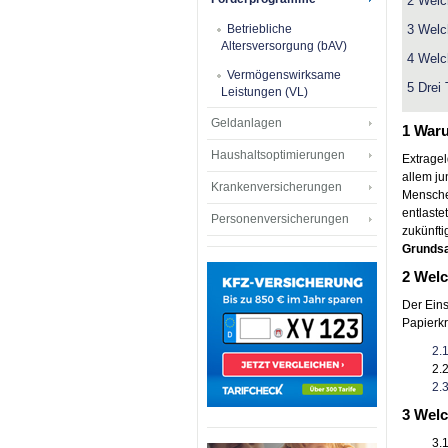
2 Welc
Betriebliche
3 Welc
Altersversorgung (bAV)
4 Welc
Vermögenswirksame
5 Drei
Leistungen (VL)
Geldanlagen
1 War
Haushaltsoptimierungen
Extragel
allem ju
Krankenversicherungen
Menschen
entlaste
Personenversicherungen
zukünfti
Grundsat
2 Welc
Der Eins
Papierk
2.
2.
2.
3 Welc
3.