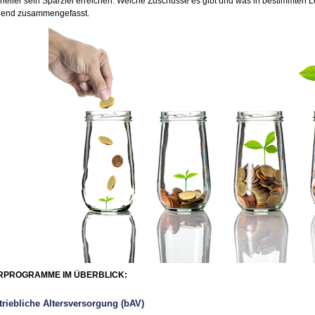
eller sein Sparziel erreichen. Welche Zuschüsse es gibt und was in bestimmten Lebe
gend zusammengefasst.
RPROGRAMME IM ÜBERBLICK:
triebliche Altersversorgung (bAV)