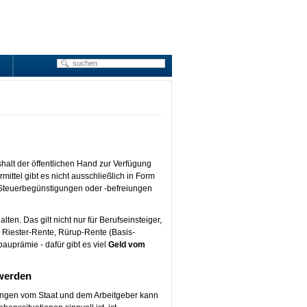
alt der öffentlichen Hand zur Verfügung
mittel gibt es nicht ausschließlich in Form
 Steuerbegünstigungen oder -befreiungen
ten. Das gilt nicht nur für Berufseinsteiger,
Riester-Rente, Rürup-Rente (Basis-
uprämie - dafür gibt es viel
Geld vom
 werden
erungen vom Staat und dem Arbeitgeber kann