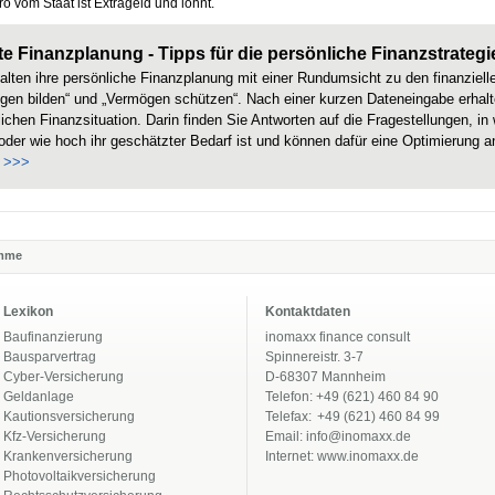
ro vom Staat ist Extrageld und lohnt.
te Finanzplanung - Tipps für die persönliche Finanzstrategi
halten ihre persönliche Finanzplanung mit einer Rundumsicht zu den finanziel
gen bilden“ und „Vermögen schützen“. Nach einer kurzen Dateneingabe erhal
ichen Finanzsituation. Darin finden Sie Antworten auf die Fragestellungen, i
oder wie hoch ihr geschätzter Bedarf ist und können dafür eine Optimierung a
 >>>
amme
Lexikon
Kontaktdaten
Baufinanzierung
inomaxx finance consult
Bausparvertrag
Spinnereistr. 3-7
Cyber-Versicherung
D-68307 Mannheim
Geldanlage
Telefon: +49 (621) 460 84 90
Kautionsversicherung
Telefax:
+49 (621) 460 84 99
Kfz-Versicherung
Email:
info@inomaxx.de
Krankenversicherung
Internet:
www.inomaxx.de
Photovoltaikversicherung