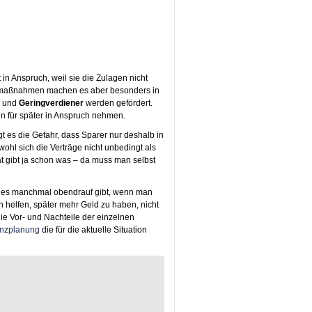
in Anspruch, weil sie die Zulagen nicht
ermaßnahmen machen es aber besonders in
und
Geringverdiener
werden gefördert.
n für später in Anspruch nehmen.
t es die Gefahr, dass Sparer nur deshalb in
ohl sich die Verträge nicht unbedingt als
t gibt ja schon was – da muss man selbst
 es manchmal obendrauf gibt, wenn man
n helfen, später mehr Geld zu haben, nicht
die Vor- und Nachteile der einzelnen
anzplanung
die für die aktuelle Situation