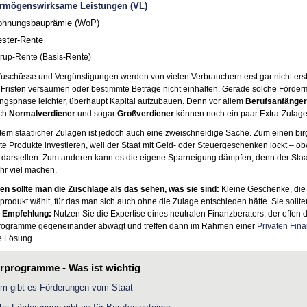
rmögenswirksame Leistungen (VL)
hnungsbauprämie (WoP)
ester-Rente
rup-Rente (Basis-Rente)
Zuschüsse und Vergünstigungen werden von vielen Verbrauchern erst gar nicht erst 
 Fristen versäumen oder bestimmte Beträge nicht einhalten. Gerade solche Förd
ngsphase leichter, überhaupt Kapital aufzubauen. Denn vor allem
Berufsanfänger
ch
Normalverdiener
und sogar
Großverdiener
können noch ein paar Extra-Zulage
em staatlicher Zulagen ist jedoch auch eine zweischneidige Sache. Zum einen birg
e Produkte investieren, weil der Staat mit Geld- oder Steuergeschenken lockt – obw
 darstellen. Zum anderen kann es die eigene Sparneigung dämpfen, denn der Staa
hr viel machen.
n sollte man die Zuschläge als das sehen, was sie sind:
Kleine Geschenke, die
produkt wählt, für das man sich auch ohne die Zulage entschieden hätte. Sie sollte
.
Empfehlung:
Nutzen Sie die Expertise eines neutralen Finanzberaters, der offen 
rogramme gegeneinander abwägt und treffen dann im Rahmen einer
Privaten Fin
le Lösung.
rprogramme - Was ist wichtig
m gibt es Förderungen vom Staat