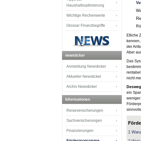
Ve
Haushaltsoptimierung
Wo
Wichtige Rechenwerte
Ri
Glossar Finanzbegriffe
Rü
Etliche 
kennen,
der Anfa
Aber au
newsticker
Das Syst
Anmeldung Newsticker
bestimmt
rentabel
Aktueller Newsticker
nicht me
Archiv Newsticker
Deswege
ein Spar
weniger
Informationen
Förderp
sinnvol
Reiseversicherungen
Sachversicherungen
Förde
Finanzierungen
1 Waru
Förderprogramme