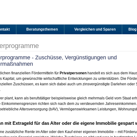
ntakt
Beratungsthemen
Vergleichen und Sparen
Blog
derprogramme
rprogramme - Zuschüsse, Vergünstigungen und
ermaßnahmen
tlichen finanziellen Fördermitteln für
Privatpersonen
handelt es sich aus dem Haush
es Kapital, um gewünschte wirtschaftliche Entwicklungen zu unterstützen. Die Förder
nziellen Zuschüssen, es kann sich dabei auch um zinsvergünstigte Darlehen oder
.
er plant, kann als berufstätiger beispielsweise gleich mehrmals Geld vom Staat erhal
e Einkommensgrenzen richten sich nach dem zu versteuernden Jahreseinkommen. 
betriebliche Altersversorgung (bAV), Vermögenswirksamen Leistungen, Wohnungsba
n mit Extrageld für das Alter oder die eigene Immobilie gespart
ine zusätzliche Rente im Alter oder den Kauf einer eigenen Immobilie – mit Förd