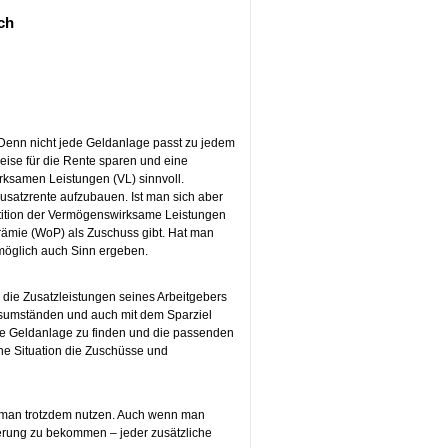
sch
. Denn nicht jede Geldanlage passt zu jedem
ise für die Rente sparen und eine
rksamen Leistungen (VL) sinnvoll.
Zusatzrente aufzubauen. Ist man sich aber
stition der Vermögenswirksame Leistungen
rämie (WoP) als Zuschuss gibt. Hat man
omöglich auch Sinn ergeben.
die Zusatzleistungen seines Arbeitgebers
ensumständen und auch mit dem Sparziel
ste Geldanlage zu finden und die passenden
he Situation die Zuschüsse und
 man trotzdem nutzen. Auch wenn man
derung zu bekommen – jeder zusätzliche