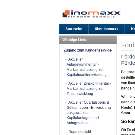
Startseite
über inomaxx
Ko
Wichtige Links
För
Zugang zum Kundenservice
Förde
Aktueller
Förd
Anlagekommentar -
Markteinschätzung zur
Bei staa
Kapitalmarktentwicklung
gestellt
von fina
Aktueller Zinskommentar -
handeln
Markteinschätzung zur
Zinsentwicklung
Wer clev
denn di
Aktueller Quartalsbericht
Geldanlagen - Entwicklung
Rente), 
ausgewählter
Staat
.
Kapitalanlagen und
So kan
Anlagemärkte
Ob für e
Depoteinsicht