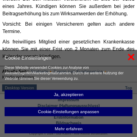
eines Jahres. Kündigen können Sie außerdem bei jeder
Beitragserhöhung bis zum Wirksamwerden der Erhöhung.
Vorsicht: Bei einigen Versicherern gelten auch andere
Termine.
Als freiwilliges Mitglied einer gesetzlichen Krankenkasse
können Sie mit einer Frist von 2 Monaten zum Ende des
×
Kalendermonats kündigen.
Cookie Einstellungen
Diese Website verwendet Cookies zur Analyse von
Aktuelle Seite:
Startseite
Zugang zum Kundenservice
Websitezugriffen/Marketingmaßnahmen. Durch die weitere Nutzung der
Kündigungsfristen
Website stimmen Sie dieser Verwendung zu.
Desktop Version
Top
Ja, akzeptieren
Impressum
Disclaimer (Haftungsausschluss)
Datenschutzerklärung
Cookie-Einstellungen anpassen
Erstinformation
Bildnachweis
Mehr erfahren
Inhaltsverzeichnis
Copyright © 2026 - Olaf Kauhs - Alle Rechte vorbehalten.