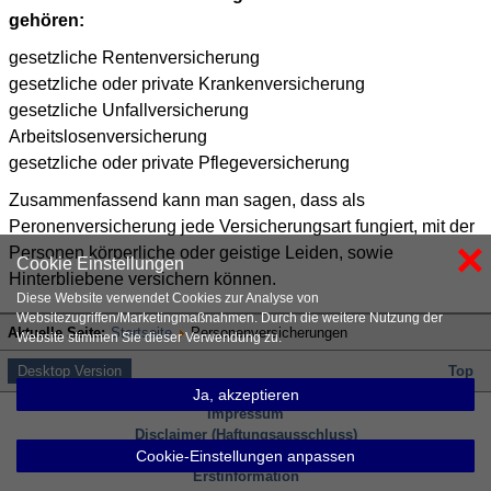
gehören:
gesetzliche Rentenversicherung
gesetzliche oder private Krankenversicherung
gesetzliche Unfallversicherung
Arbeitslosenversicherung
gesetzliche oder private Pflegeversicherung
Zusammenfassend kann man sagen, dass als
Peronenversicherung jede Versicherungsart fungiert, mit der
×
Personen körperliche oder geistige Leiden, sowie
Cookie Einstellungen
Hinterbliebene versichern können.
Diese Website verwendet Cookies zur Analyse von
Websitezugriffen/Marketingmaßnahmen. Durch die weitere Nutzung der
Aktuelle Seite:
Startseite
Personenversicherungen
Website stimmen Sie dieser Verwendung zu.
Desktop Version
Top
Ja, akzeptieren
Impressum
Disclaimer (Haftungsausschluss)
Datenschutzerklärung
Cookie-Einstellungen anpassen
Erstinformation