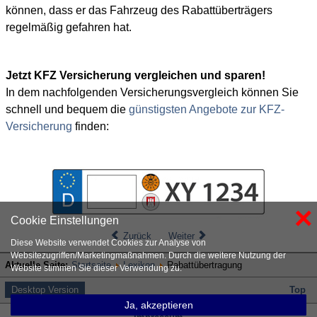
können, dass er das Fahrzeug des Rabattüberträgers
regelmäßig gefahren hat.
Jetzt KFZ Versicherung vergleichen und sparen!
In dem nachfolgenden Versicherungsvergleich können Sie
schnell und bequem die
günstigsten Angebote zur KFZ-
Versicherung
finden:
×
Cookie Einstellungen
Zurück
Weiter
Diese Website verwendet Cookies zur Analyse von
Websitezugriffen/Marketingmaßnahmen. Durch die weitere Nutzung der
Aktuelle Seite:
Startseite
Lexikon
Rabattübertragung
Website stimmen Sie dieser Verwendung zu.
Desktop Version
Top
Ja, akzeptieren