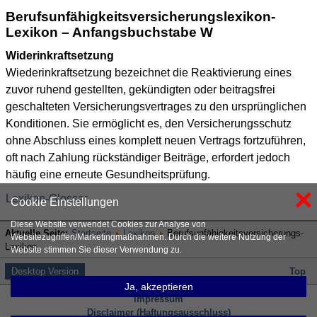
Berufsunfähigkeitsversicherungslexikon-
Lexikon – Anfangsbuchstabe W
Widerinkraftsetzung
Wiederinkraftsetzung bezeichnet die Reaktivierung eines
zuvor ruhend gestellten, gekündigten oder beitragsfrei
geschalteten Versicherungsvertrages zu den ursprünglichen
Konditionen. Sie ermöglicht es, den Versicherungsschutz
ohne Abschluss eines komplett neuen Vertrags fortzuführen,
oft nach Zahlung rückständiger Beiträge, erfordert jedoch
häufig eine erneute Gesundheitsprüfung.
×
Lexikon-Glossar
Cookie Einstellungen
Diese Website verwendet Cookies zur Analyse von
Aktuelle Seite:
Startseite
Lexikon
Berufsunfähigkeitsversicherungs-
Websitezugriffen/Marketingmaßnahmen. Durch die weitere Nutzung der
Lexikon
Website stimmen Sie dieser Verwendung zu.
Desktop Version
Top
Ja, akzeptieren
Impressum
Disclaimer (Haftungsausschluss)