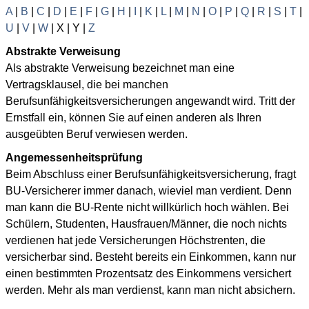
A
|
B
|
C
|
D
|
E
|
F
|
G
|
H
|
I
|
K
|
L
|
M
|
N
|
O
|
P
|
Q
|
R
|
S
|
T
|
U
|
V
|
W
| X | Y |
Z
Abstrakte Verweisung
Als abstrakte Verweisung bezeichnet man eine
Vertragsklausel, die bei manchen
Berufsunfähigkeitsversicherungen angewandt wird. Tritt der
Ernstfall ein, können Sie auf einen anderen als Ihren
ausgeübten Beruf verwiesen werden.
Angemessenheitsprüfung
Beim Abschluss einer Berufsunfähigkeitsversicherung, fragt
BU-Versicherer immer danach, wieviel man verdient. Denn
man kann die BU-Rente nicht willkürlich hoch wählen. Bei
Schülern, Studenten, Hausfrauen/Männer, die noch nichts
verdienen hat jede Versicherungen Höchstrenten, die
versicherbar sind. Besteht bereits ein Einkommen, kann nur
einen bestimmten Prozentsatz des Einkommens versichert
werden. Mehr als man verdienst, kann man nicht absichern.