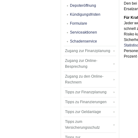
Den bei 
Depoteröffnung
Ersatza
Kündigungsfristen
Für Kraf
Jeder we
Formulare
schnell 
Serviceaktionen
Risiko k
Sicherhe
Schadenservice
Statist
Zugang zur Finanzplanung
Personen
Prozent 
Zugang zur Online-
Besprechung
Zugang zu den Online-
Rechnern
Tipps zur Finanzplanung
Tipps zu Finanzierungen
Tipps zur Geldanlage
Tipps zum
Versicherungsschutz
Tipps zur