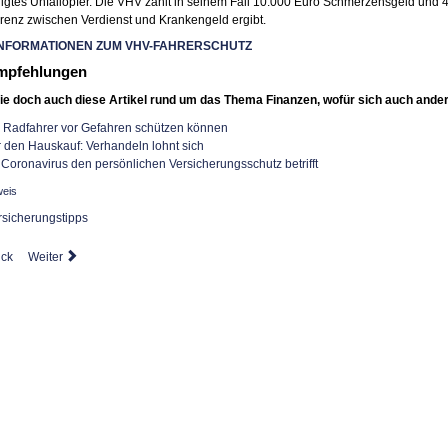
gtes Unfallopfer. Die VHV zahlt in seinem Fall 10.000 Euro Schmerzensgeld und 4.
erenz zwischen Verdienst und Krankengeld ergibt.
NFORMATIONEN ZUM VHV-FAHRERSCHUTZ
mpfehlungen
ie doch auch diese Artikel rund um das Thema Finanzen, wofür sich auch ander
h Radfahrer vor Gefahren schützen können
r den Hauskauf: Verhandeln lohnt sich
Coronavirus den persönlichen Versicherungsschutz betrifft
weis
rsicherungstipps
ück
Weiter