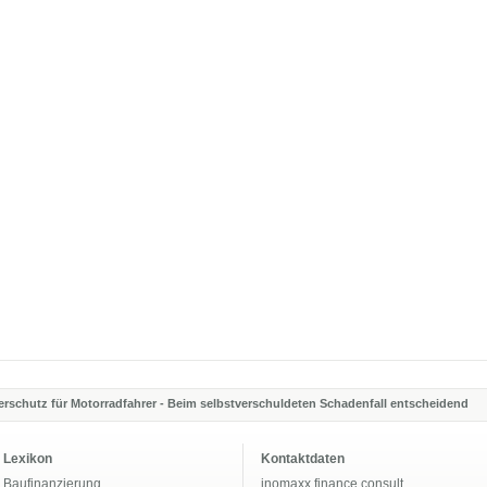
rschutz für Motorradfahrer - Beim selbstverschuldeten Schadenfall entscheidend
Lexikon
Kontaktdaten
Baufinanzierung
inomaxx finance consult