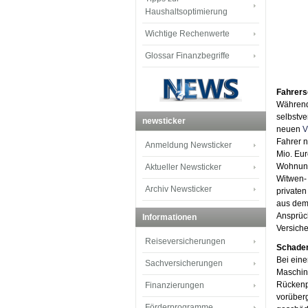
Haushaltsoptimierung
Wichtige Rechenwerte
Glossar Finanzbegriffe
Fahrers
Während 
selbstve
newsticker
neuen
V
Fahrer n
Anmeldung Newsticker
Mio. Eur
Wohnung
Aktueller Newsticker
Witwen- 
Archiv Newsticker
privaten
aus dem 
Ansprüc
Informationen
Versiche
Reiseversicherungen
Schaden
Bei eine
Sachversicherungen
Maschine
Rückenpr
Finanzierungen
vorüberg
Förderprogramme