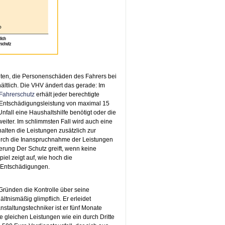
eten, die Personenschäden des Fahrers bei
rhältlich. Die VHV ändert das gerade: Im
Fahrerschutz
erhält jeder berechtigte
e Entschädigungsleistung von maximal 15
fall eine Haushaltshilfe benötigt oder die
eiter. Im schlimmsten Fall wird auch eine
alten die Leistungen zusätzlich zur
Durch die Inanspruchnahme der Leistungen
erung Der Schutz greift, wenn keine
l zeigt auf, wie hoch die
n Entschädigungen.
 Gründen die Kontrolle über seine
ltnismäßig glimpflich. Er erleidet
staltungstechniker ist er fünf Monate
 gleichen Leistungen wie ein durch Dritte