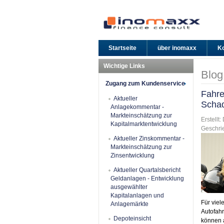
Startseite
über inomaxx
Ko
Wichtige Links
Blog
Zugang zum Kundenservice
Fahre
Aktueller
Schad
Anlagekommentar -
Markteinschätzung zur
Erstellt
Kapitalmarktentwicklung
Geschri
Aktueller Zinskommentar -
Markteinschätzung zur
Zinsentwicklung
Aktueller Quartalsbericht
Geldanlagen - Entwicklung
ausgewählter
Kapitalanlagen und
Für viel
Anlagemärkte
Autofahr
Depoteinsicht
können a