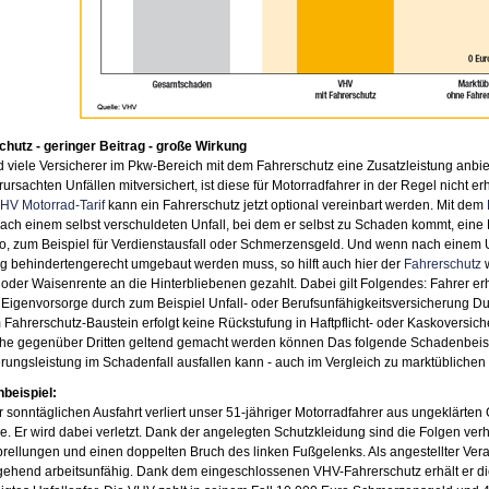
chutz - geringer Beitrag - große Wirkung
viele Versicherer im Pkw-Bereich mit dem Fahrerschutz eine Zusatzleistung anbi
rursachten Unfällen mitversichert, ist diese für Motorradfahrer in der Regel nicht e
HV Motorrad-Tarif
kann ein Fahrerschutz jetzt optional vereinbart werden. Mit dem
ach einem selbst verschuldeten Unfall, bei dem er selbst zu Schaden kommt, ein
o, zum Beispiel für Verdienstausfall oder Schmerzensgeld. Und wenn nach einem Un
 behindertengerecht umgebaut werden muss, so hilft auch hier der
Fahrerschutz
w
oder Waisenrente an die Hinterbliebenen gezahlt. Dabei gilt Folgendes: Fahrer erh
 Eigenvorsorge durch zum Beispiel Unfall- oder Berufsunfähigkeitsversicherung 
Fahrerschutz-Baustein erfolgt keine Rückstufung in Haftpflicht- oder Kaskoversich
he gegenüber Dritten geltend gemacht werden können Das folgende Schadenbeispie
rungsleistung im Schadenfall ausfallen kann - auch im Vergleich zu marktübliche
beispiel:
r sonntäglichen Ausfahrt verliert unser 51-jähriger Motorradfahrer aus ungeklärten
. Er wird dabei verletzt. Dank der angelegten Schutzkleidung sind die Folgen verhä
ellungen und einen doppelten Bruch des linken Fußgelenks. Als angestellter Veran
ehend arbeitsunfähig. Dank dem eingeschlossenen VHV-Fahrerschutz erhält er die