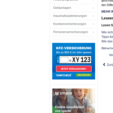
geschädi
der Diff
Geldanlagen
MEHR I
Haushaltsoptimierungen
Lesee
Krankenversicherungen
Lesen S
Personenversicherungen
Wie sic
Tipps fü
Wie das 
Bildnach
Ve
Zur