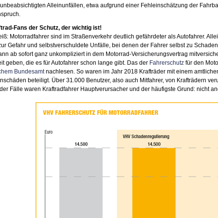
unbeabsichtigten Alleinunfällen, etwa aufgrund einer Fehleinschätzung der Fahrba
nspruch.
trad-Fans der Schutz, der wichtig ist!
iß: Motorradfahrer sind im Straßenverkehr deutlich gefährdeter als Autofahrer. 
zur Gefahr und selbstverschuldete Unfälle, bei denen der Fahrer selbst zu Schaden
ann ab sofort ganz unkompliziert in dem Motorrad-Versicherungsvertrag mitversiche
it geben, die es für Autofahrer schon lange gibt. Das der
Fahrerschutz
für den Moto
ischem Bundesamt
nachlesen. So waren im Jahr 2018 Krafträder mit einem amtliche
schäden beteiligt. Über 31.000 Benutzer, also auch Mitfahrer, von Krafträdern ver
der Fälle waren Kraftradfahrer Hauptverursacher und der häufigste Grund: nicht a