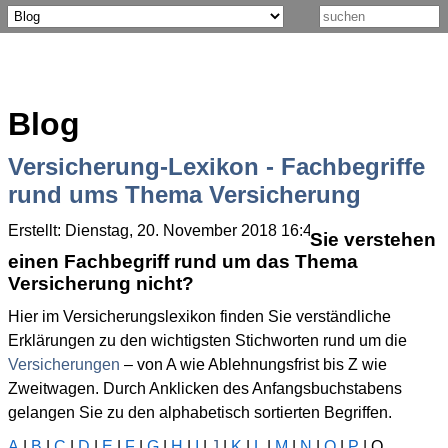
Blog
Versicherung-Lexikon - Fachbegriffe
rund ums Thema Versicherung
Erstellt: Dienstag, 20. November 2018 16:48
Geschrieben von
Sie verstehen
einen Fachbegriff rund um das Thema
Versicherung nicht?
Hier im Versicherungslexikon finden Sie verständliche
Erklärungen zu den wichtigsten Stichworten rund um die
Versicherungen
– von A wie Ablehnungsfrist bis Z wie
Zweitwagen. Durch Anklicken des Anfangsbuchstabens
gelangen Sie zu den alphabetisch sortierten Begriffen.
A
|
B
|
C
|
D
|
E
|
F
|
G
|
H
|
I
|
J
|
K
|
L
|
M
|
N
|
O
|
P
| Q