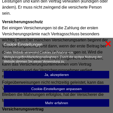
Leistungen und kann den Vertrag verwalten (kündigen oder
ändern). Er muss nicht zwingend die versicherte Person
sein.
Versicherungsschutz
Bei einigen Versicherungen ist die Zahlung der ersten
Versicherungsprämie nach Vertragsschluss besonders
×
wichtig. Denn bei manchen Versicherungsarten beginnt der
Cookie Einstellungen
Versicherungsschutz erst dann, wenn der erste Beitrag bei
der Versicherungsgesellschaft eingegangen ist. Wird die
Diese Website verwendet Cookies zur Analyse von
Websitezugriffen/Marketingmaßnahmen. Durch die weitere Nutzung der
erste Versicherungsprämie nicht fristgerecht überwiesen,
Website stimmen Sie dieser Verwendung zu.
kann das Versicherungsunternehmen vom Vertrag
zurücktreten und der Versicherungsnehmer verliert
Ja, akzeptieren
rückwirkend seinen Versicherungsschutz. Werden
Folgeüberweisungen nicht rechtzeitig geleistet, kann das
Versicherungsunternehmen deren Zahlung anmahnen.
Cookie-Einstellungen anpassen
Bleiben die Mahnungen erfolglos, hat der Versicherer die
Möglichkeit, den Vertrag zu kündigen.
Mehr erfahren
Versicherungsvertrag