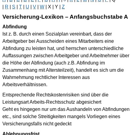
|
R
|
S
|
T
|
U
|
V
|
W
| X | Y |
Z
Versicherung-Lexikon – Anfangsbuchstabe A
Abfindung
Ist z. B. durch einen Sozialplan vereinbart, dass der
Arbeitgeber bei Ausscheiden eines Mitarbeiters eine
Abfindung zu leisten hat, und herrschen unterschiedliche
Auffassungen zwischen Arbeitgeber und Arbeitnehmer über
die Höhe der Abfindung (auch z.B. Abfindung im
Zusammenhang mit Altersteilzeit), handelt es sich um die
Wahrnehmung rechtlicher Interessen aus
Arbeitsverhältnissen.
Entsprechende Rechtskostenrisiken sind über die
Leistungsart Arbeits-Rechtsschutz abgesichert
Geht es hingegen nur um das Aushandeln von Abfindungen
etc., sind solche Streitigkeiten mangels Vorliegen eines
Versicherungsfalls nicht gedeckt
Ablehnungsfrist