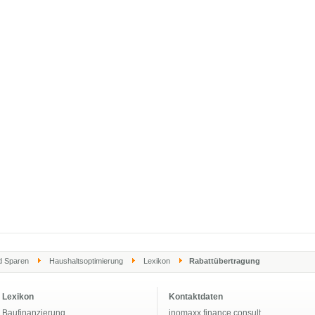
d Sparen
Haushaltsoptimierung
Lexikon
Rabattübertragung
Lexikon
Kontaktdaten
Baufinanzierung
inomaxx finance consult