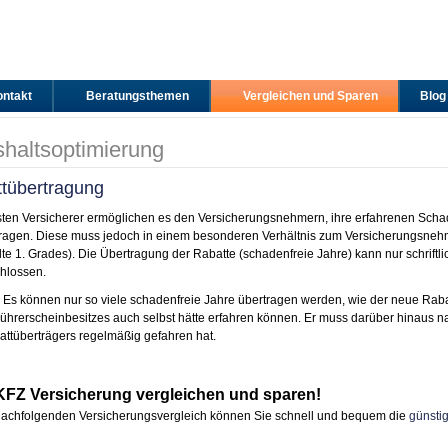
ntakt
Beratungsthemen
Vergleichen und Sparen
Blog
haltsoptimierung
tübertragung
ten Versicherer ermöglichen es den Versicherungsnehmern, ihre erfahrenen Schad
tragen. Diese muss jedoch in einem besonderen Verhältnis zum Versicherungsnehm
e 1. Grades). Die Übertragung der Rabatte (schadenfreie Jahre) kann nur schriftli
hlossen.
Es können nur so viele schadenfreie Jahre übertragen werden, wie der neue Raba
ührerscheinbesitzes auch selbst hätte erfahren können. Er muss darüber hinaus 
ttüberträgers regelmäßig gefahren hat.
 KFZ Versicherung vergleichen und sparen!
nachfolgenden Versicherungsvergleich können Sie schnell und bequem die
günsti