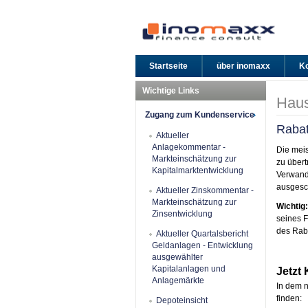
Startseite
über inomaxx
Ko
Wichtige Links
Haus
Zugang zum Kundenservice
Rabat
Aktueller
Anlagekommentar -
Die meis
Markteinschätzung zur
zu über
Kapitalmarktentwicklung
Verwandt
ausgesc
Aktueller Zinskommentar -
Markteinschätzung zur
Wichtig:
Zinsentwicklung
seines F
des Raba
Aktueller Quartalsbericht
Geldanlagen - Entwicklung
ausgewählter
Kapitalanlagen und
Jetzt
Anlagemärkte
In dem 
finden:
Depoteinsicht